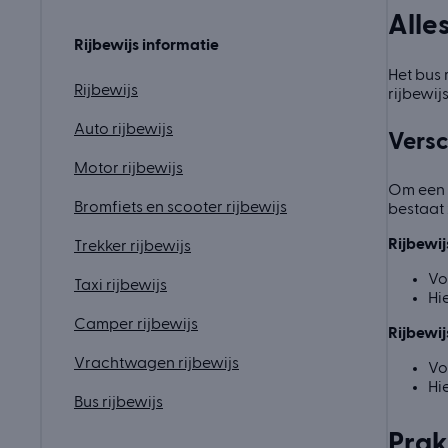
Alle
Rijbewijs informatie
Het bus 
Rijbewijs
rijbewi
Auto rijbewijs
Versc
Motor rijbewijs
Om een b
Bromfiets en scooter rijbewijs
bestaat 
Rijbewij
Trekker rijbewijs
Vo
Taxi rijbewijs
Hi
Camper rijbewijs
Rijbewij
Vrachtwagen rijbewijs
Vo
Hi
Bus rijbewijs
Prak