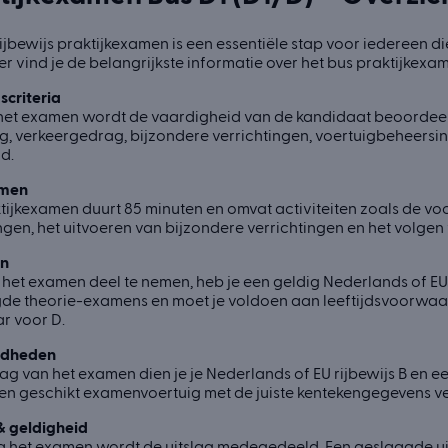
ijbewijs praktijkexamen is een essentiële stap voor iedereen di
r vind je de belangrijkste informatie over het bus praktijkexa
scriteria
het examen wordt de vaardigheid van de kandidaat beoordeeld
g, verkeergedrag, bijzondere verrichtingen, voertuigbeheersi
id.
amen
tijkexamen duurt 85 minuten en omvat activiteiten zoals de voor
en, het uitvoeren van bijzondere verrichtingen en het volgen
en
et examen deel te nemen, heb je een geldig Nederlands of EU r
e theorie-examens en moet je voldoen aan leeftijdsvoorwaarde
ar voor D.
gdheden
g van het examen dien je je Nederlands of EU rijbewijs B en ee
en geschikt examenvoertuig met de juiste kentekengegevens ve
& geldigheid
a het examen wordt de uitslag medegedeeld. Een geslaagde uitsl