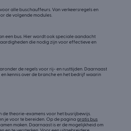
voor alle buschauffeurs. Van verkeersregels en
voor de volgende modules.
an een bus. Hier wordt ook speciale aandacht
aardigheden die nodig zijn voor effectieve en
aronder de regels voor rij- en rusttijden. Daarnaast
en kennis over de branche en het bedrijf waarin
n de theorie-examens voor het busrijbewijs.
en je voor te bereiden. Op de pagina
gratis bus
xamen maken. Daarnaast is er de mogelijkheid om
sen en te versterken. Voor een uitgebreidere