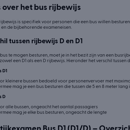
s over het bus rijbewijs
rijbewijs is specifiek voor personen die een bus willen besturen
js en de bijbehorende exameneisen.
hil tussen rijbewijs D en D1
us te mogen besturen, moet je in het bezit zijn van een busrijbew
zowel een D1 als een D rijbewijs. Hieronder het verschil tussen 
s D1
or kleinere bussen bedoeld voor personenvervoer met maximaal
ermee mag je een bus besturen die tussen de 5 en 8 meter lang i
s D
or alle bussen, ongeacht het aantal passagiers
ermee mag je elke bus besturen, ongeacht de lengte
tijkexamen Bus D1 (D1/D) – Overzic