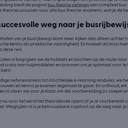
eiding biedt de pagina
bus theorie oefenen
een compleet bus 
e theoriecursussen voor alle bus theorie-examens, wat je de bes
succesvolle weg naar je busrijbewij
behalen van je busrijbewijs komt meer kijken dan alleen achter 
sche kennis als praktische vaardigheid. En hoewel dit misschien a
p deze reis.
ijden.nl begrijpen we de hobbels en bochten op de route naar
d scala aan hulpmiddelen en bronnen om je optimaal voor te ber
n bent.
ige oefenexamens tot inzichtelijke e-learning modules; we he
rouwen en kennis je examen tegemoet te gaan. En onthoud, elk
n.nl staan we voor je klaar om die voorbereiding zo soepel en
je nu voor het eerst het theorieboek opent of je al voorbereidt 
at. Wegrijden.nl is je betrouwbare copiloot op de weg naar je 