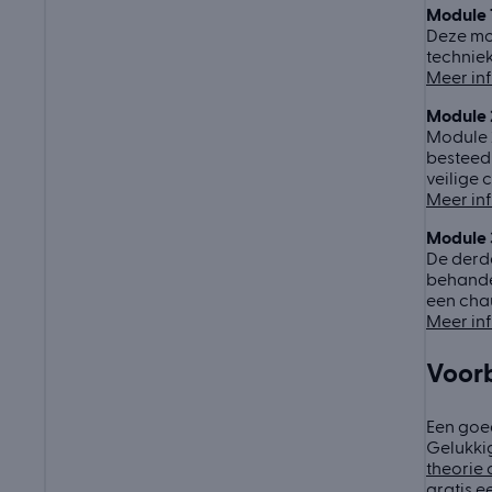
Module 
Deze mod
techniek
Meer in
Module 
Module 2
besteed 
veilige 
Meer in
Module 
De derde
behandel
een chau
Meer in
Voorb
Een goed
Gelukkig
theorie
gratis e