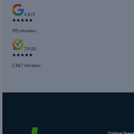
4,6
\
5
★
★
★
★
★
315 reviews
7,9
\
10
★
★
★
★
★
2.467 reviews
Online theor