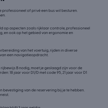
e professioneel of privé een bus wil besturen.
men.
 op aspecten zoals rijklaar controle, professioneel
ng, en ook op het gebied van ergonomie en
bereiding van het voertuig, rijden in diverse
 van een navigatieopdracht.
ijbewijs B nodig, moet je geslaagd zijn voor de
n: 18 jaar voor D1/D met code 95, 21 jaar voor D1
n bevestiging van de reservering bij je te hebben.
reist.
ag blijft 3 jaar geldig.