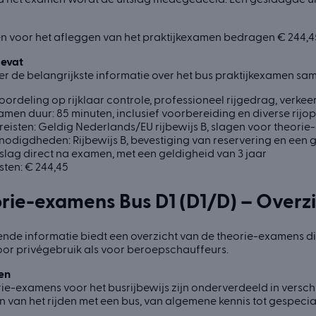
en voor het afleggen van het praktijkexamen bedragen € 244,4
evat
r de belangrijkste informatie over het bus praktijkexamen sa
oordeling op rijklaar controle, professioneel rijgedrag, verk
amen duur: 85 minuten, inclusief voorbereiding en diverse rij
reisten: Geldig Nederlands/EU rijbewijs B, slagen voor theorie-
nodigdheden: Rijbewijs B, bevestiging van reservering en een
tslag direct na examen, met een geldigheid van 3 jaar
sten: € 244,45
rie-examens Bus D1 (D1/D) – Overzi
nde informatie biedt een overzicht van de theorie-examens die
oor privégebruik als voor beroepschauffeurs.
en
ie-examens voor het busrijbewijs zijn onderverdeeld in vers
n van het rijden met een bus, van algemene kennis tot gespec