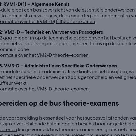
1: RVM1-D(1) – Algemene Kennis
ule biedt een basisoverzicht van de essentiële onderwerpen 
 tot administratieve kennis, dit examen legt de fundamenten 
formatie over het RVM1-D(1) theorie-examen
2: VM2-D – Techniek en Vervoer van Passagiers
 gaat dieper in op de technische aspecten van het besturen v
aan het vervoer van passagiers, met een focus op de sociale v
communicatie.
formatie over het VM2-D theorie-examen
3: VM3-D – Administratie en Specifieke Onderwerpen
 module duikt in de administratieve kant van het busrijden, wa
t het specifieke onderwerpen zoals gezondheid en veiligheid 
ffeur werkt.
formatie over het VM3-D theorie-examen
ereiden op de bus theorie-examens
e voorbereiding is essentieel voor het succesvol afronden va
 zijn er verschillende hulpmiddelen beschikbaar om je te help
 oefenen
kun je voor elk bus theorie-examen een gratis oefene
en gedeelte van de e-learning te volgen om je kennis op te fris