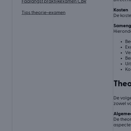
Faalangst praktijkexamen CBR
Kosten
Tips theorie-examen
De kost
Sameng
Hieronde
Be
Ex
Ve
Be
Ui
Ko
Theo
De volge
zowel v
Algeme
De theor
aspecte