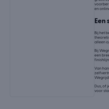
voorber
en onlin
Een 
Bij het 
theoreti
alleen o
Bij Wegr
een bree
finishlij
Van hand
zelfvert
Wegrijde
Dus, of 
voor sta