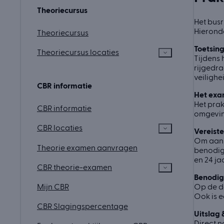
Theoriecursus
Het busr
Hieronde
Theoriecursus
Toetsing
Theoriecursus locaties
Tijdens 
rijgedra
veilighe
CBR informatie
Het ex
Het prak
CBR informatie
omgeving
CBR locaties
Vereist
Om aan h
Theorie examen aanvragen
benodigd
en 24 ja
CBR theorie-examen
Benodi
Op de da
Mijn CBR
Ook is e
CBR Slagingspercentage
Uitslag 
Direct n