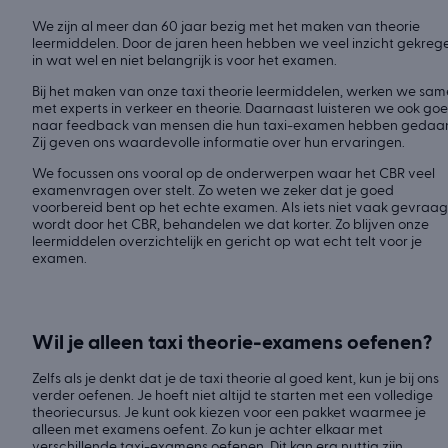
We zijn al meer dan 60 jaar bezig met het maken van theorie
leermiddelen. Door de jaren heen hebben we veel inzicht gekreg
in wat wel en niet belangrijk is voor het examen.
Bij het maken van onze taxi theorie leermiddelen, werken we sa
met experts in verkeer en theorie. Daarnaast luisteren we ook go
naar feedback van mensen die hun taxi-examen hebben gedaa
Zij geven ons waardevolle informatie over hun ervaringen.
We focussen ons vooral op de onderwerpen waar het CBR veel
examenvragen over stelt. Zo weten we zeker dat je goed
voorbereid bent op het echte examen. Als iets niet vaak gevraa
wordt door het CBR, behandelen we dat korter. Zo blijven onze
leermiddelen overzichtelijk en gericht op wat echt telt voor je
examen.
Wil je alleen taxi theorie-examens oefenen?
Zelfs als je denkt dat je de taxi theorie al goed kent, kun je bij ons
verder oefenen. Je hoeft niet altijd te starten met een volledige
theoriecursus. Je kunt ook kiezen voor een pakket waarmee je
alleen met examens oefent. Zo kun je achter elkaar met
verschillende taxi-examens oefenen. Dit kan erg nuttig zijn.