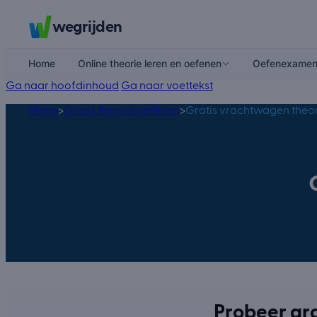
wegrijden
Home
Online theorie leren en oefenen
Oefenexame
Ga naar hoofdinhoud
Ga naar voettekst
Home
>
Gratis theorie oefenen
>
Gratis vrachtwagen theo
Probeer gr