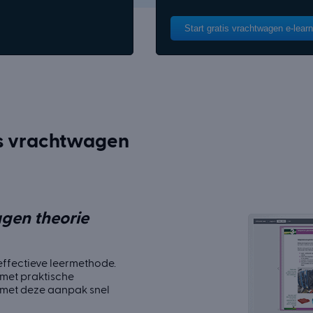
Start gratis vrachtwagen e-learn
tis vrachtwagen
gen theorie
ffectieve leermethode.
met praktische
n met deze aanpak snel