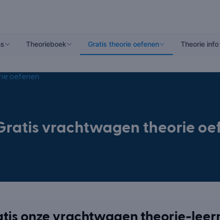
ns
Theorieboek
Gratis theorie oefenen
Theorie info
rie oefenen
Gratis vrachtwagen theorie oe
atis onze vrachtwagen theorie-lee