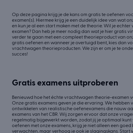
Op deze pagina krijg je de kans om gratis te oefenen vo
examen(s). Hiermee krijg je een duidelijk idee van wat 
en kun je al een start maken met de theorie. Wil je echter v
examen? Dan heb je meer nodig dan wat je hier gratis vi
verder te gaan met een compleet theorieproduct van onze
gratis oefenen en wanneer je overtuigd bent, kies dan v
vrachtwagen theorieproducten. We zijn er om je te ond
succes!
Gratis examens uitproberen
Benieuwd hoe het échte vrachtwagen theorie-examen v
Onze gratis examens geven je die ervaring. We hebben v
ontwikkelen van realistische oefenexamens die nauw aa
examens van het CBR. Wij zorgen ervoor dat onze vragen 
regelmatig bijgewerkt worden, zodat jij je optimaal kunt
oefenen met onze examens, krijg je niet alleen een goed 
verwachten, maar verhoog je ook je slagingskans. Start 