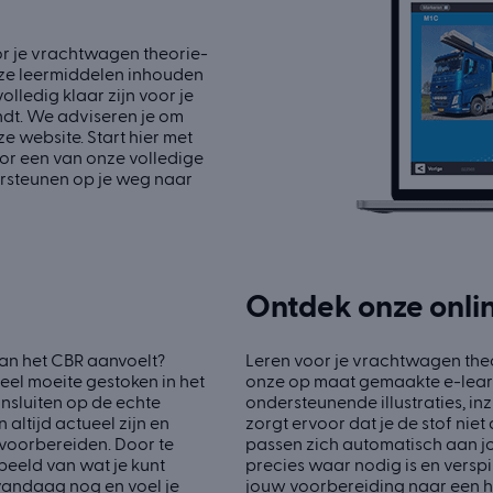
or je vrachtwagen theorie-
onze leermiddelen inhouden
olledig klaar zijn voor je
ndt. We adviseren je om
 website. Start hier met
oor een van onze volledige
ersteunen op je weg naar
Ontdek onze onli
an het CBR aanvoelt?
Leren voor je vrachtwagen the
eel moeite gestoken in het
onze op maat gemaakte e-learn
nsluiten op de echte
ondersteunende illustraties, inz
altijd actueel zijn en
zorgt ervoor dat je de stof niet
 voorbereiden. Door te
passen zich automatisch aan j
beeld van wat je kunt
precies waar nodig is en verspil
vandaag nog en voel je
jouw voorbereiding naar een ho