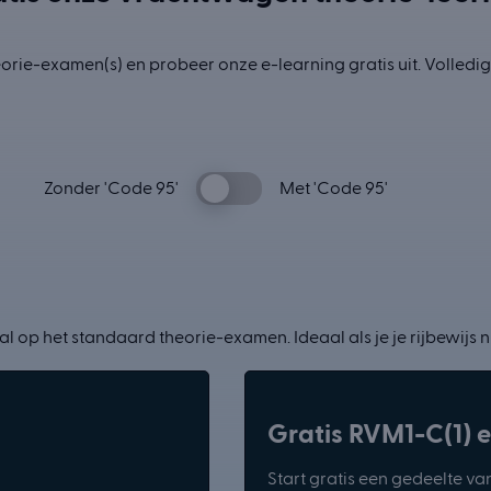
rie-examen(s) en probeer onze e-learning gratis uit. Volledi
Switch
Zonder 'Code 95'
Met 'Code 95'
pricing
Zonder
Met
'Code
'Code
95'
95'
l op het standaard theorie-examen. Ideaal als je je rijbewijs 
Gratis RVM1-C(1) e
Start gratis een gedeelte va