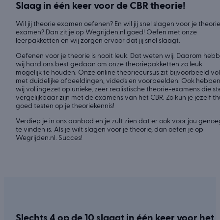
Slaag in één keer voor de CBR theorie!
Wil jij theorie examen oefenen? En wil jij snel slagen voor je theori
examen? Dan zit je op Wegrijden.nl goed! Oefen met onze
leerpakketten en wij zorgen ervoor dat jij snel slaagt.
Oefenen voor je theorie is nooit leuk. Dat weten wij. Daarom heb
wij hard ons best gedaan om onze theoriepakketten zo leuk
mogelijk te houden. Onze online theoriecursus zit bijvoorbeeld vol
met duidelijke afbeeldingen, video’s en voorbeelden. Ook hebbe
wij vol ingezet op unieke, zeer realistische theorie-examens die st
vergelijkbaar zijn met de examens van het CBR. Zo kun je jezelf th
goed testen op je theoriekennis!
Verdiep je in ons aanbod en je zult zien dat er ook voor jou genoe
te vinden is. Als je wilt slagen voor je theorie, dan oefen je op
Wegrijden.nl. Succes!
Slechts 4 op de 10 slaagt in één keer voor het