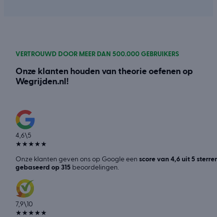
VERTROUWD DOOR MEER DAN 500.000 GEBRUIKERS
Onze klanten houden van theorie oefenen op
Wegrijden.nl!
4,6
\
5
★
★
★
★
★
Onze klanten geven ons op Google een
score van 4,6 uit 5 sterre
gebaseerd op 315
beoordelingen.
7,9
\
10
★
★
★
★
★