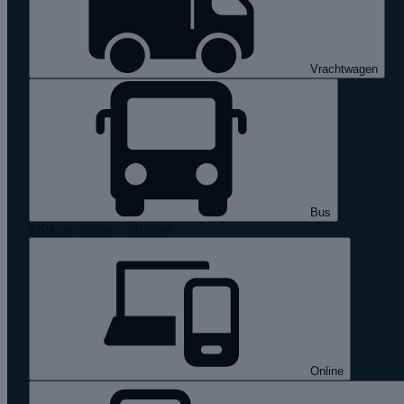
Vrachtwagen
Bus
2
Kies je manier van leren
Online