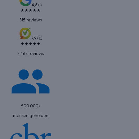
4,6
\
5
★
★
★
★
★
315 reviews
7,9
\
10
★
★
★
★
★
2.467 reviews
500.000+
mensen geholpen