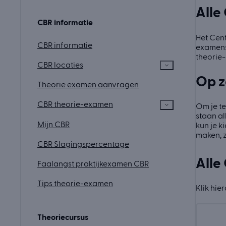
Alle
CBR informatie
Het Cent
CBR informatie
examens.
theorie-
CBR locaties
Op z
Theorie examen aanvragen
CBR theorie-examen
Om je te
staan al
Mijn CBR
kun je k
maken, 
CBR Slagingspercentage
Alle
Faalangst praktijkexamen CBR
Tips theorie-examen
Klik hie
Theoriecursus