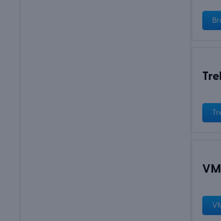
Br
Tre
Tr
VM
VM