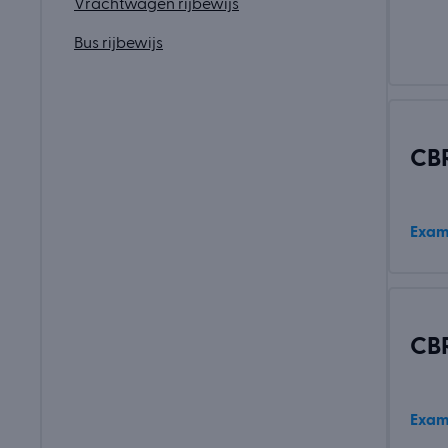
Vrachtwagen rijbewijs
Bus rijbewijs
CBR
Exam
CBR
Exam