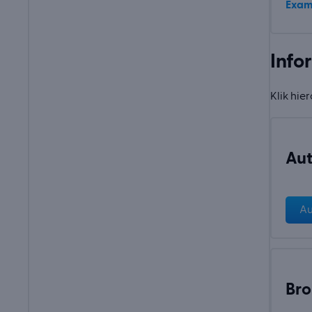
Exam
Info
Klik hie
Aut
Au
Bro