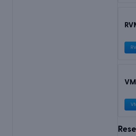
RVM
RV
VM
VM
Rese