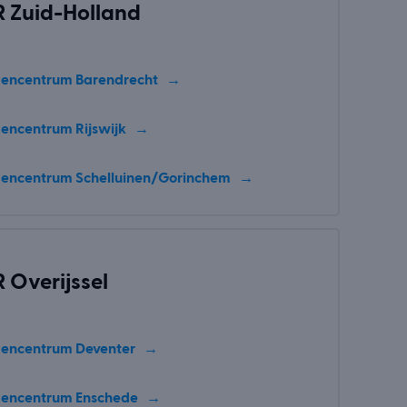
 Zuid-Holland
encentrum Barendrecht
encentrum Rijswijk
encentrum Schelluinen/Gorinchem
Over­i­js­sel
encentrum Deventer
encentrum Enschede