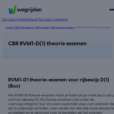
wegrijden
Ga naar hoofdinhoud
Ga naar voettekst
Home
>
CBR informatie en CBR locaties
>
CBR theorie examen
>
CBR RVM1-D(1) theorie examen
CBR RVM1-D(1) theorie examen
RVM1-D1 theorie-examen voor rijbewijs D(1)
(Bus)
Het RVM1-D1 theorie-examen moet je halen als je in het bezit wilt z
van het rijbewijs D1. Dit theorie-examen valt onder de
voertuigcategorie ‘bus’ en is een essentiële stap voor iedereen di
zijn busrijbewijs wil halen. Lees verder om alle relevante details te
ontdekken en je optimaal voor te bereiden op het examen.