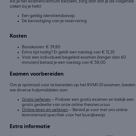
Als je het examencentrum bezoekt, zorg dan dat je de volgende
zaken bij je hebt:
Een geldig identiteitsbewijs
De bevestiging van je reservering
Kosten
Basiskosten: € 39,80
Extra tijd nodig? Er geldt een toeslag van € 12,35
Voor een individueel begeleid examen (langer dan 60
minuten) betaal je een toeslag van € 58,00
Examen voorbereiden
Om je optimaal voor te bereiden op het RVM1-D1 examen, bieden
we diverse hulpmiddelen aan:
Gratis oefenen
– Probeer een gratis examen en bekijk een
gratis gedeelte van onze online theoriecursus
Online leren en oefenen
– Bereid je voor met ons online
lesmateriaal specifiek voor het busrijbewijs
Extra informatie