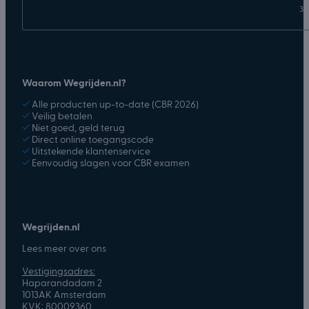
31
Waarom Wegrijden.nl?
✓
Alle producten up-to-date (CBR 2026)
✓
Veilig betalen
✓
Niet goed, geld terug
✓
Direct online toegangscode
✓
Uitstekende klantenservice
✓
Eenvoudig slagen voor CBR examen
Wegrijden.nl
Lees meer over ons
Vestigingsadres:
Haparandadam 2
1013AK Amsterdam
KVK: 80009360