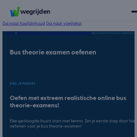
wegrijden
Ga naar hoofdinhoud
Ga naar voettekst
Home
>
CBR Oefenexamens: net als het echte theorie-examen
>
Bus theorie examen oefenen
Bus theorie examen oefenen
KIES JE PAKKET
Oefen met extreem realistische online bus
theorie-examens!
Elke geslaagde busrit start met kennis. Zet je eerste stap door hier
oefenen voor je bus theorie-examen!