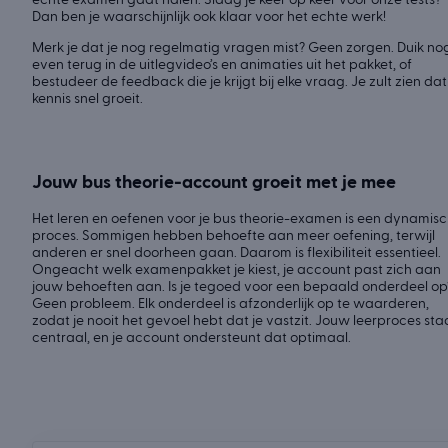
echte examen gaat halen. Slaag je keer op keer voor onze tests?
Dan ben je waarschijnlijk ook klaar voor het echte werk!
Merk je dat je nog regelmatig vragen mist? Geen zorgen. Duik no
even terug in de uitlegvideo’s en animaties uit het pakket, of
bestudeer de feedback die je krijgt bij elke vraag. Je zult zien dat
kennis snel groeit.
Jouw bus theorie-account groeit met je mee
Het leren en oefenen voor je bus theorie-examen is een dynamis
proces. Sommigen hebben behoefte aan meer oefening, terwijl
anderen er snel doorheen gaan. Daarom is flexibiliteit essentieel.
Ongeacht welk examenpakket je kiest, je account past zich aan
jouw behoeften aan. Is je tegoed voor een bepaald onderdeel op
Geen probleem. Elk onderdeel is afzonderlijk op te waarderen,
zodat je nooit het gevoel hebt dat je vastzit. Jouw leerproces sta
centraal, en je account ondersteunt dat optimaal.