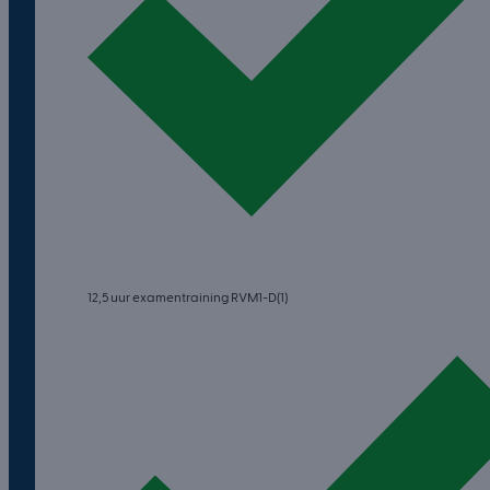
12,5 uur examentraining RVM1-D(1)