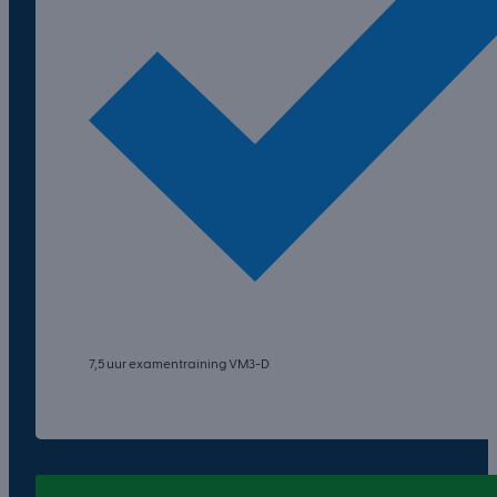
7,5 uur examentraining VM3-D