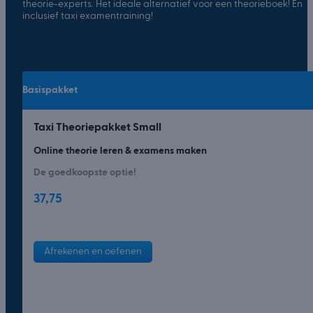
theorie-experts. Het ideale alternatief voor een theorieboek! En
inclusief taxi examentraining!
Basispakket
Taxi Theoriepakket Small
Online theorie leren & examens maken
De goedkoopste optie!
37,75
Afrekenen en oefenen