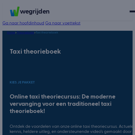
wegrijden
Ga naar hoofdinhoud
Ga naar voettekst
Home
>
Theorieboek
>
Taxi theorieboek
Taxi theorieboek
KIES JE PAKKET
Online taxi theoriecursus: De moderne
vervanging voor een traditioneel taxi
theorieboek!
Ontdek de voordelen van onze online taxi theoriecursus. Actuele
kennis, heldere uitleg, en ondersteunende video’s gemaakt door