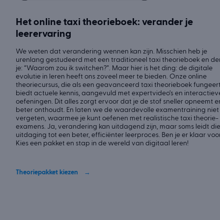
Het online taxi theorieboek: verander je
leerervaring
We weten dat verandering wennen kan zijn. Misschien heb je
urenlang gestudeerd met een traditioneel taxi theorieboek en de
je: “Waarom zou ik switchen?”. Maar hier is het ding: de digitale
evolutie in leren heeft ons zoveel meer te bieden. Onze online
theoriecursus, die als een geavanceerd taxi theorieboek fungeert
biedt actuele kennis, aangevuld met expertvideo’s en interactiev
oefeningen. Dit alles zorgt ervoor dat je de stof sneller opneemt e
beter onthoudt. En laten we de waardevolle examentraining niet
vergeten, waarmee je kunt oefenen met realistische taxi theorie-
examens. Ja, verandering kan uitdagend zijn, maar soms leidt di
uitdaging tot een beter, efficiënter leerproces. Ben je er klaar voo
Kies een pakket en stap in de wereld van digitaal leren!
Theoriepakket kiezen