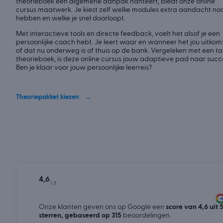
theorieboek een algemene aanpak hanteert, biedt onze online
cursus maatwerk. Je kiest zelf welke modules extra aandacht no
hebben en welke je snel doorloopt.
Met interactieve tools en directe feedback, voelt het alsof je een
persoonlijke coach hebt. Je leert waar en wanneer het jou uitkomt
of dat nu onderweg is of thuis op de bank. Vergeleken met een ta
theorieboek, is deze online cursus jouw adaptieve pad naar succ
Ben je klaar voor jouw persoonlijke leerreis?
Theoriepakket kiezen
4,6
\ 5
Onze klanten geven ons op Google een
score van 4,6 uit 
sterren, gebaseerd op 315
beoordelingen.