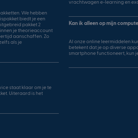
vrachtwagen e-learning en ex
epakketten. We hebben
ispakket biedt je een
Kan ik alleen op mijn comput
uitgebreid pakket 2
innen je theorieaccount
eertijd aanschaffen. Zo
Al onze online leermiddelen ku
lfs als je
betekent dat je op diverse app
smartphone functioneert, kun j
ce staat klaar om je te
et. Uiteraard is het