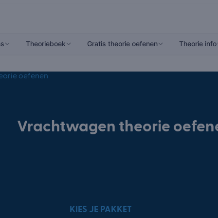
ns
Theorieboek
Gratis theorie oefenen
Theorie info
eorie oefenen
Vrachtwagen theorie oefen
KIES JE PAKKET