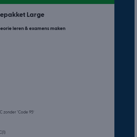
epakket Large
heorie leren & examens maken
 C zonder ‘Code 95’
(1)