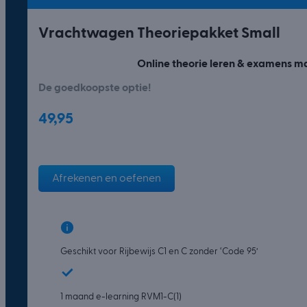
Vrachtwagen Theoriepakket Small
Online theorie leren & examens m
De goedkoopste optie!
49,95
Afrekenen en oefenen
Geschikt voor Rijbewijs C1 en C zonder ‘Code 95’
1 maand e-learning RVM1-C(1)