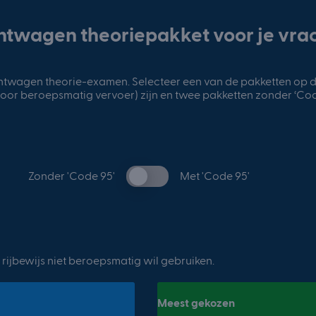
htwagen theoriepakket voor je vra
achtwagen theorie-examen. Selecteer een van de pakketten op 
voor beroepsmatig vervoer) zijn en twee pakketten zonder ‘Cod
Switch
Zonder 'Code 95'
Met 'Code 95'
pricing
Zonder
Met
'Code
'Code
95'
95'
e rijbewijs niet beroepsmatig wil gebruiken.
Meest gekozen