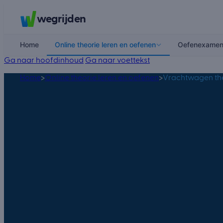
wegrijden
Home
Online theorie leren en oefenen
Oefenexame
Ga naar hoofdinhoud
Ga naar voettekst
Home
>
Online theorie leren en oefenen
>
Vrachtwagen th