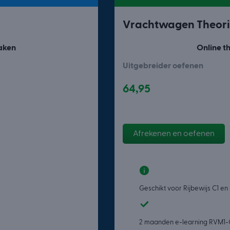
Vrachtwagen Theori
aken
Online t
Uitgebreider oefenen
64,95
Afrekenen en oefenen
Geschikt voor Rijbewijs C1 en
2 maanden e-learning RVM1-C