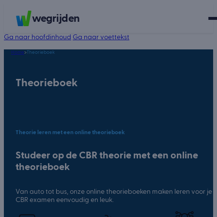
wegrijden
Ga naar hoofdinhoud
Ga naar voettekst
Home
>
Theorieboek
Theorieboek
Theorie leren met een online theorieboek
Studeer op de CBR theorie met een online
theorieboek
Van auto tot bus, onze online theorieboeken maken leren voor je
CBR examen eenvoudig en leuk.