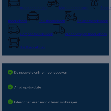
Auto theorieboek
Motor theorieboek
Scoote
theorieboek
Taxi theorieboek
Trekker theorieboek
Camper theorieboek
Vrachtwagen theorieboek
Bus theorieboek
De nieuwste online theorieboeken
Altijd up-to-date
Interactief leren maakt leren makkelijker