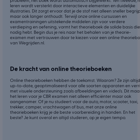
probleem, het boek wordt automatisch bijgewerkt. Ten tweede, h
leren wordt versterkt door interactieve elementen en duidelijke
illustraties. Dit zorgt ervoor dat je de stof niet alleen sneller begrijp
maar ook langer onthoudt. Terwijl onze online cursussen en
examentrainingen uitstekende middelen zijn voor verdere
verdieping en oefening, vormt het theorieboek de solide basis die
nodig hebt. Begin dus je reis naar het behalen van je theorie-
examen met vertrouwen door te kiezen voor een online theorieb
van Wegrijden.nl.
De kracht van online theorieboeken
Online theorieboeken hebben de toekomst. Waarom? Ze zijn altij
up-to-date, geoptimaliseerd voor alle soorten apparaten en verri
met visuele ondersteuning zoals afbeeldingen en video’s. Dit maa
het leren voor je CBR examen niet alleen efficiënter maar ook
aangenamer. Of je nu studeert voor de auto, motor, scooter, taxi,
trekker, camper, vrachtwagen of bus, met onze online
theorieboeken krijg je de beste voorbereiding in handen. En het
beste? Je kunt overal en altijd studeren, op je eigen tempo.