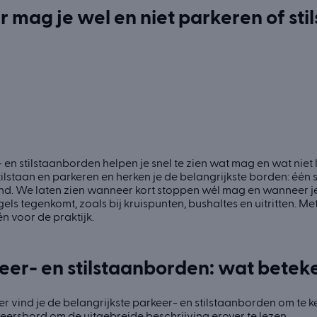
 mag je wel en niet parkeren of sti
 en stilstaanborden helpen je snel te zien wat mag en wat niet
tilstaan en parkeren en herken je de belangrijkste borden: één
d. We laten zien wanneer kort stoppen wél mag en wanneer je 
gels tegenkomt, zoals bij kruispunten, bushaltes en uitritten. M
én voor de praktijk.
eer- en stilstaanborden: wat betek
r vind je de belangrijkste parkeer- en stilstaanborden om te k
eersbord om de uitgebreide beschrijving erover te lezen.