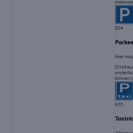
meevoer
E04
Parke
Hier mag
Dit blau
onderbor
binnen d
E05
Taxist
Alleen v