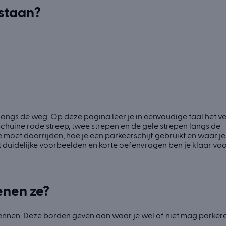
lstaan?
 langs de weg. Op deze pagina leer je in eenvoudige taal het ve
 schuine rode streep, twee strepen en de gele strepen langs de
moet doorrijden, hoe je een parkeerschijf gebruikt en waar j
et duidelijke voorbeelden en korte oefenvragen ben je klaar voo
enen ze?
ennen. Deze borden geven aan waar je wel of niet mag parkeren 