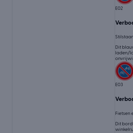
E02
Verbod
Stilsta
Dit blau
laden/lo
onvrijwi
E03
Verbod
Fietsen 
Dit bord
winkelru