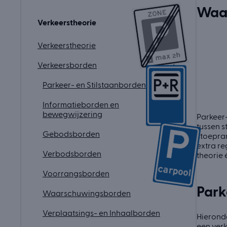
Waar
Verkeerstheorie
Verkeerstheorie
Verkeersborden
Parkeer- en Stilstaanborden
Informatieborden en
bewegwijzering
Parkeer-
tussen s
Gebodsborden
stoepran
extra re
Verbodsborden
theorie 
Voorrangsborden
Park
Waarschuwingsborden
Verplaatsings- en Inhaalborden
Hieronde
een verk