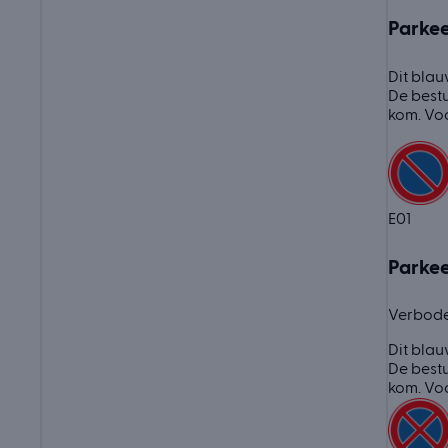
Parke
Dit blau
De bestu
kom. Voo
E01
Parke
Verbode
Dit blau
De bestu
kom. Voo