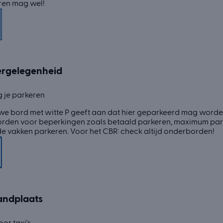
en mag wel!
ergelegenheid
 je parkeren
we bord met witte P geeft aan dat hier geparkeerd mag worden
den voor beperkingen zoals betaald parkeren, maximum parkee
e vakken parkeren. Voor het CBR: check altijd onderborden!
andplaats
oor taxi's