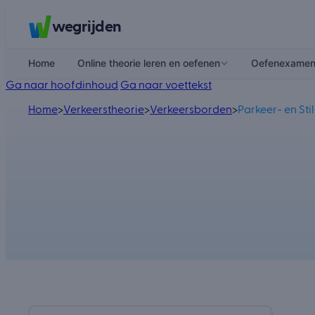
wegrijden
Home
Online theorie leren en oefenen
Oefenexame
Ga naar hoofdinhoud
Ga naar voettekst
Home
>
Verkeerstheorie
>
Verkeersborden
>
Parkeer- en St