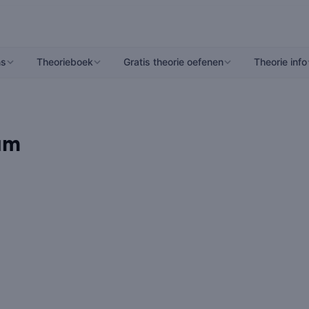
ns
Theorieboek
Gratis theorie oefenen
Theorie info
um