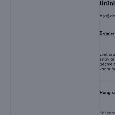
Ürünl
Aşağıda 
Ürünler
Evet, ürü
sınavları
geçmeler
kadar ö
Hangi ür
Her zama