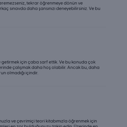
österemezseniz, tekrar öğrenmeye dönün ve
rkaç sınavda daha şansınızı deneyebilirsiniz. Ve bu
le getirmek için çaba sarf ettik. Ve bu konuda çok
erinde çalışmak daha hoş olabilir. Ancak bu, daha
run olmadığı içindir.
uzla ve çevrimiçi teori kitabımızla öğrenmek için
ümleri en zor bulduğunuzu takip edin. Üzerinde en