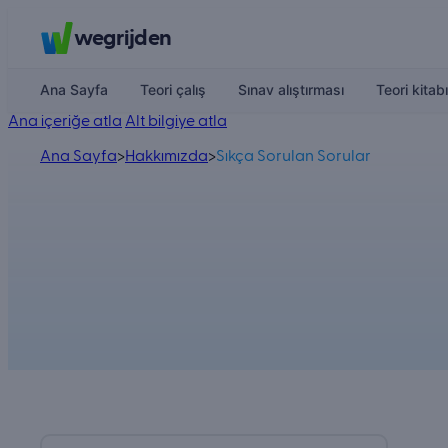
wegrijden
Ana Sayfa
Teori çalış
Sınav alıştırması
Teori kitabı
Ana içeriğe atla
Alt bilgiye atla
Ana Sayfa
>
Hakkımızda
>
Sıkça Sorulan Sorular