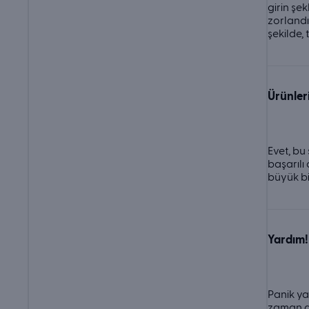
girin şe
zorlandı
şekilde,
Ürünler
Evet, bu
başarılı
büyük bir
Yardım!
Panik ya
zaman ay