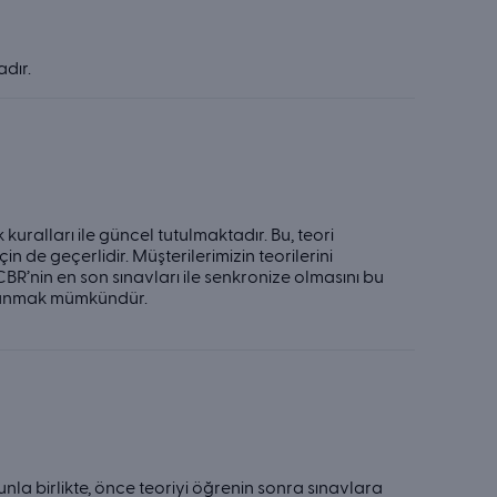
dır.
 kuralları ile güncel tutulmaktadır. Bu, teori
in de geçerlidir. Müşterilerimizin teorilerini
CBR’nin en son sınavları ile senkronize olmasını bu
rlanmak mümkündür.
nla birlikte, önce teoriyi öğrenin sonra sınavlara