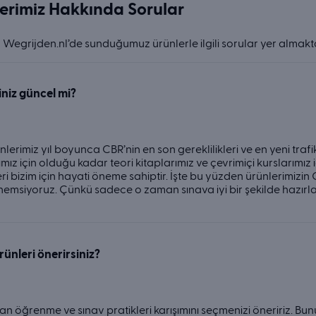
erimiz Hakkında Sorular
Wegrijden.nl’de sunduğumuz ürünlerle ilgili sorular yer almakta
iniz güncel mi?
nlerimiz yıl boyunca CBR’nin en son gereklilikleri ve en yeni trafik
mız için olduğu kadar teori kitaplarımız ve çevrimiçi kurslarımız iç
i bizim için hayati öneme sahiptir. İşte bu yüzden ürünlerimizin 
nemsiyoruz. Çünkü sadece o zaman sınava iyi bir şekilde hazı
ünleri önerirsiniz?
n öğrenme ve sınav pratikleri karışımını seçmenizi öneririz. Bunu