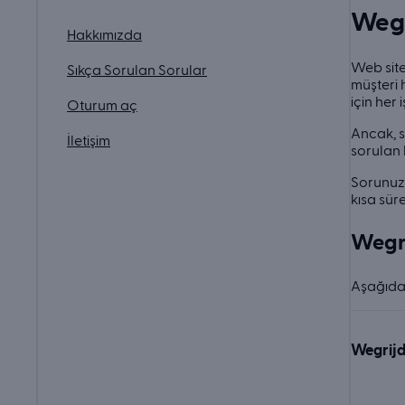
Wegr
Hakkımızda
Web site
Sıkça Sorulan Sorular
müşteri 
için her
Oturum aç
Ancak, s
İletişim
sorulan 
Sorunuz 
kısa sür
Wegri
Aşağıda 
Wegrijd