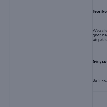
Teori ko
Web site
girer, bi
bir şekil
Giriş sa
Bu link
ü