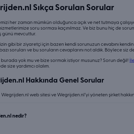
ijden.nl Sıkça Sorulan Sorular
mizi her zaman mümkün olduğunca açık ve net tutmaya çalışıyo
hizmetlerimize soru sorması kaçınılmaz. Ve biz bunu hiç de sorun 
 iş günü mevcuttur.
izin gibi bir ziyaretçi için bazen kendi sorunuzun cevabını kendin
bazı soruları ve bu soruların cevaplarını not aldık. Böylece siz de
burada yok mu ve bize sormak istiyor musunuz? Sorun değil!
İl
ede size yardımcı olalım.
jden.nl Hakkında Genel Sorular
Wegrijden.nl web sitesi ve Wegrijden.nl’yi yöneten şirket hakkı
en.nl nedir?