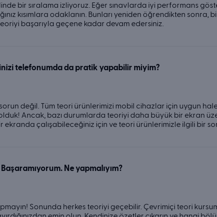
klinde bir sıralama izliyoruz. Eğer sınavlarda iyi performans g
ğınız kısımlara odaklanın. Bunları yeniden öğrendikten sonra, bi
 teoriyi başarıyla geçene kadar devam edersiniz.
inizi telefonumda da pratik yapabilir miyim?
 sorun değil. Tüm teori ürünlerimizi mobil cihazlar için uygun ha
 olduk! Ancak, bazı durumlarda teoriyi daha büyük bir ekran üz
 ekranda çalışabileceğiniz için ve teori ürünlerimizle ilgili bir so
 Başaramıyorum. Ne yapmalıyım?
pmayın! Sonunda herkes teoriyi geçebilir. Çevrimiçi teori kursum
ırdığınızdan emin olun. Kendinize özetler çıkarın ve hangi böl