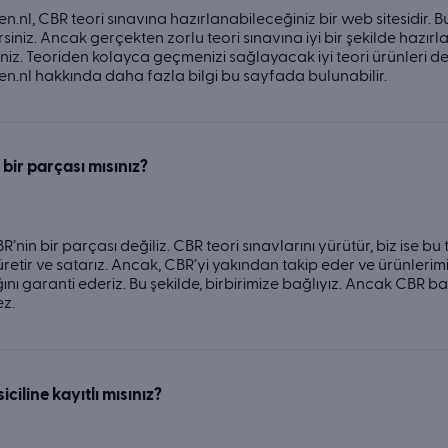
n.nl, CBR teori sınavına hazırlanabileceğiniz bir web sitesidir. Bu
rsiniz. Ancak gerçekten zorlu teori sınavına iyi bir şekilde hazırl
siniz. Teoriden kolayca geçmenizi sağlayacak iyi teori ürünleri der
n.nl hakkında daha fazla bilgi bu sayfada bulunabilir.
bir parçası mısınız?
BR’nin bir parçası değiliz. CBR teori sınavlarını yürütür, biz ise b
üretir ve satarız. Ancak, CBR’yi yakından takip eder ve ürünlerim
ını garanti ederiz. Bu şekilde, birbirimize bağlıyız. Ancak CBR 
ez.
siciline kayıtlı mısınız?