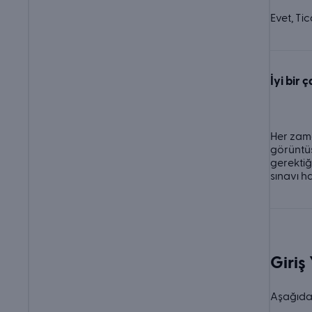
Evet, Ti
İyi bir 
Her zaman
görüntüs
gerektiğ
sınavı ha
Giriş
Aşağıda 