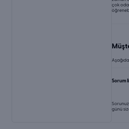
çok odak
öğrenebi
Müşte
Aşağıda 
Sorum l
Sorunuz
günü siz