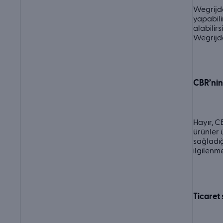
Wegrijde
yapabili
alabilir
Wegrijde
CBR’nin 
Hayır, C
ürünler 
sağladığ
ilgilenm
Ticaret 