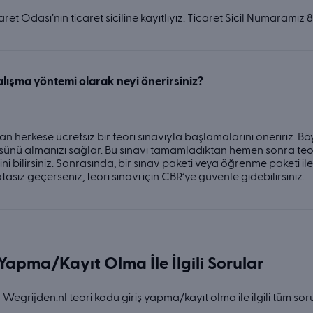
caret Odası’nın ticaret siciline kayıtlıyız. Ticaret Sicil Numara
çalışma yöntemi olarak neyi önerirsiniz?
 herkese ücretsiz bir teori sınavıyla başlamalarını öneririz. Böyle 
ünü almanızı sağlar. Bu sınavı tamamladıktan hemen sonra te
ini bilirsiniz. Sonrasında, bir sınav paketi veya öğrenme paketi i
tasız geçerseniz, teori sınavı için CBR’ye güvenle gidebilirsiniz.
 Yapma/Kayıt Olma İle İlgili Sorular
Wegrijden.nl teori kodu giriş yapma/kayıt olma ile ilgili tüm sor