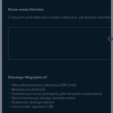
Nasze oceny klientów
Z naszych ocen klientów możesz zobaczyć, jak bardzo nasi klienc
3
Dlaczego Wegrijden.nl?
✓
Wszystkie produkty aktualne (CBR 2026)
✓
Bezpieczna płatność
✓
Gwarancja zwrotu pieniędzy, jeśli nie jesteś zadowolony
✓
Natychmiastowy dostęp do kodu online
✓
Doskonała obsługa klienta
✓
Łatwo zdać egzamin CBR