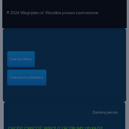
© 2026 Wegrijden.nl. Wszelkie prawa zastrzeżone.
Free car theory
Free motorcycle theory
Zamknij ekran
CHCESZ ĆWICZYĆ WIĘCEJ? ZACZNIJMY OD RAZU!