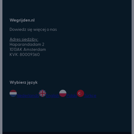
Wegrijden.nl
Dowiedz się więcej o nas
Adres siedziby:
Haparandadam 2
1013AK Amsterdam
KVK: 80009360
Wybierz język
Nederlands
English
Polski
Türkçe