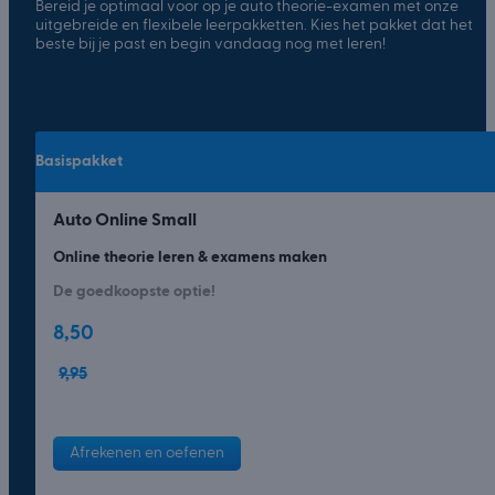
Bereid je optimaal voor op je auto theorie-examen met onze
uitgebreide en flexibele leerpakketten. Kies het pakket dat het
beste bij je past en begin vandaag nog met leren!
Basispakket
Auto Online Small
Online theorie leren & examens maken
De goedkoopste optie!
8,50
9,95
Afrekenen en oefenen