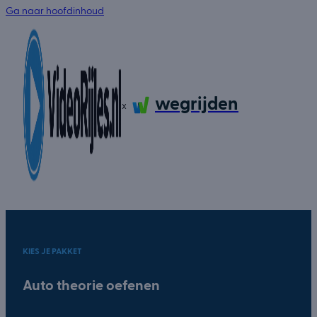
Ga naar hoofdinhoud
wegrijden
x
KIES JE PAKKET
Auto theorie oefenen