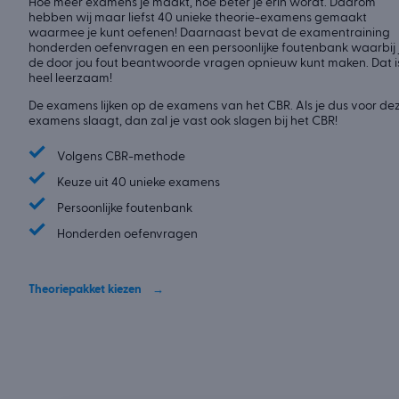
Hoe meer examens je maakt, hoe beter je erin wordt. Daarom
hebben wij maar liefst 40 unieke theorie-examens gemaakt
waarmee je kunt oefenen! Daarnaast bevat de examentraining
honderden oefenvragen en een persoonlijke foutenbank waarbij 
de door jou fout beantwoorde vragen opnieuw kunt maken. Dat i
heel leerzaam!
De examens lijken op de examens van het CBR. Als je dus voor de
examens slaagt, dan zal je vast ook slagen bij het CBR!
✓
Volgens CBR-methode
✓
Keuze uit 40 unieke examens
✓
Persoonlijke foutenbank
✓
Honderden oefenvragen
Theoriepakket kiezen