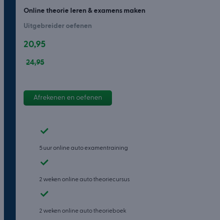
Online theorie leren & examens maken
Uitgebreider oefenen
20,95
24,95
Afrekenen en oefenen
5 uur online auto examentraining
2 weken online auto theoriecursus
2 weken online auto theorieboek