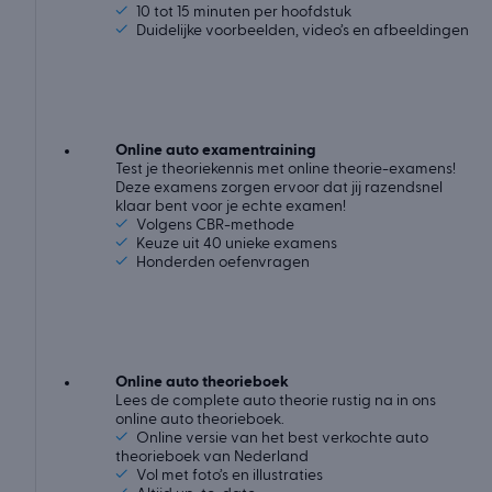
✓
10 tot 15 minuten per hoofdstuk
✓
Duidelijke voorbeelden, video’s en afbeeldingen
Online auto examentraining
Test je theoriekennis met online theorie-examens!
Deze examens zorgen ervoor dat jij razendsnel
klaar bent voor je echte examen!
✓
Volgens CBR-methode
✓
Keuze uit 40 unieke examens
✓
Honderden oefenvragen
Online auto theorieboek
Lees de complete auto theorie rustig na in ons
online auto theorieboek.
✓
Online versie van het best verkochte auto
theorieboek van Nederland
✓
Vol met foto’s en illustraties