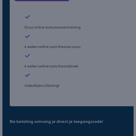
10 uur online auto examentraining
4 weken online auto theoriecursus
4 weken online auto theorieboek
VideoRijles.nl korting!
Na betaling ontvang je direct je toegangscode!