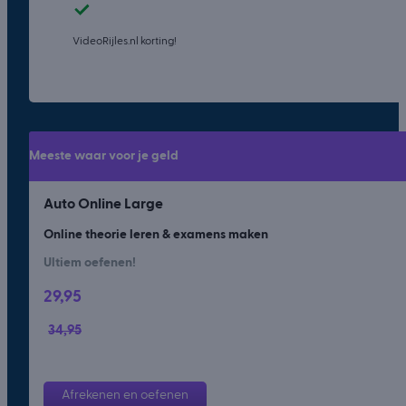
VideoRijles.nl korting!
Meeste waar voor je geld
Auto Online Large
Online theorie leren & examens maken
Ultiem oefenen!
29,95
34,95
Afrekenen en oefenen