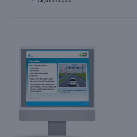
✓
Altijd up-to-date