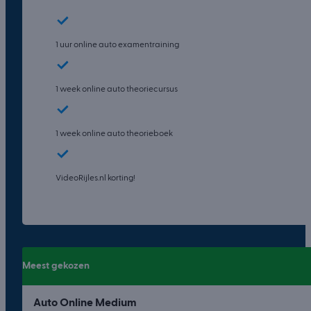
1 uur online auto examentraining
1 week online auto theoriecursus
1 week online auto theorieboek
VideoRijles.nl korting!
Meest gekozen
Auto Online Medium